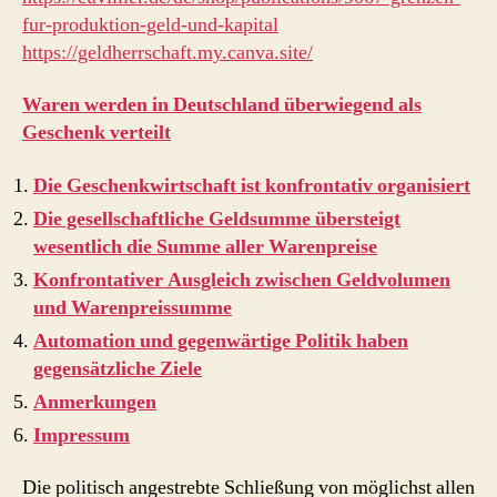
fur-produktion-geld-und-kapital
https://geldherrschaft.my.canva.site/
Waren werden in Deutschland überwiegend als
Geschenk verteilt
Die Geschenkwirtschaft ist konfrontativ organisiert
Die gesellschaftliche Geldsumme übersteigt
wesentlich die Summe aller Warenpreise
Konfrontativer Ausgleich zwischen Geldvolumen
und Warenpreissumme
Automation und gegenwärtige Politik haben
gegensätzliche Ziele
Anmerkungen
Impressum
Die politisch angestrebte Schließung von möglichst allen