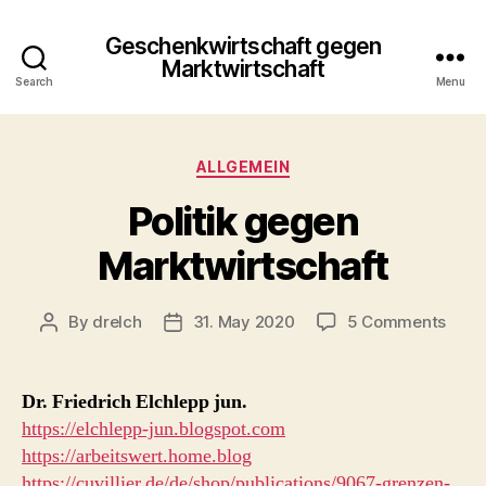
Geschenkwirtschaft gegen
Marktwirtschaft
Search
Menu
Categories
ALLGEMEIN
Politik gegen
Marktwirtschaft
on
By
drelch
31. May 2020
5 Comments
Post
Post
Politi
author
date
gege
Markt
Dr. Friedrich Elchlepp jun.
https://elchlepp-jun.blogspot.com
https://arbeitswert.home.blog
https://cuvillier.de/de/shop/publications/9067-grenzen-