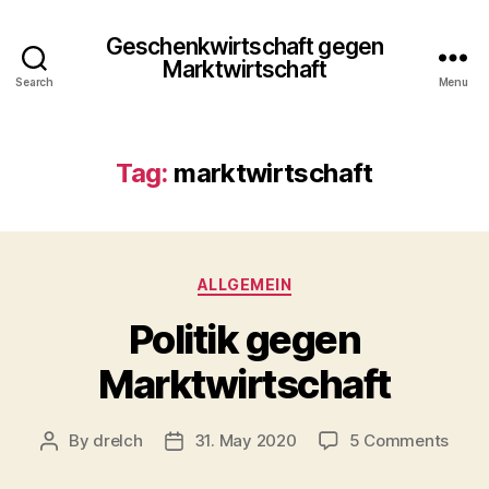
Geschenkwirtschaft gegen
Marktwirtschaft
Search
Menu
Tag:
marktwirtschaft
Categories
ALLGEMEIN
Politik gegen
Marktwirtschaft
on
By
drelch
31. May 2020
5 Comments
Post
Post
Politi
author
date
gege